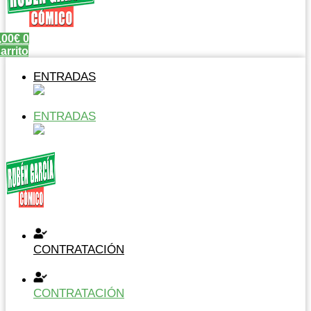
,00
€
0
arrito
ENTRADAS
ENTRADAS
CONTRATACIÓN
CONTRATACIÓN